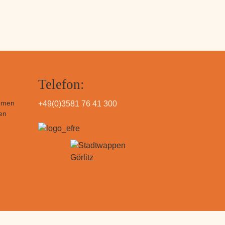
Telefon:
hmen
+49(0)3581 76 41 300
en