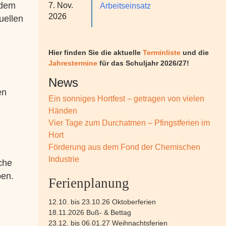
edem
7. Nov.
Arbeitseinsatz
2026
uellen
Hier finden Sie die aktuelle
Terminliste
und die
Jahrestermine
für das Schuljahr 2026/27!
News
en
Ein sonniges Hortfest – getragen von vielen
Händen
Vier Tage zum Durchatmen – Pfingstferien im
Hort
Förderung aus dem Fond der Chemischen
Industrie
che
ben.
Ferienplanung
12.10. bis 23.10.26 Oktoberferien
18.11.2026 Buß- & Bettag
23.12. bis 06.01.27 Weihnachtsferien