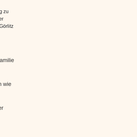
g zu
er
Görlitz
amilie
h wie
er