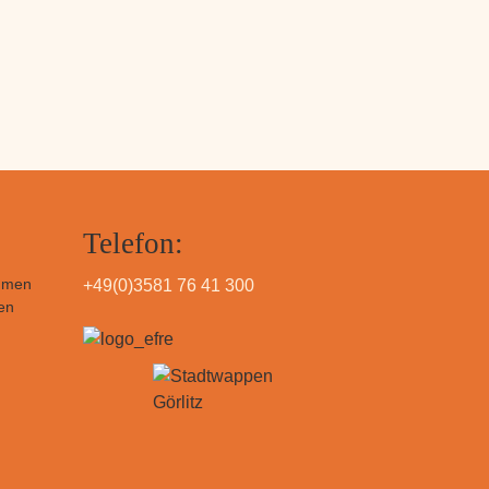
Telefon:
hmen
+49(0)3581 76 41 300
en