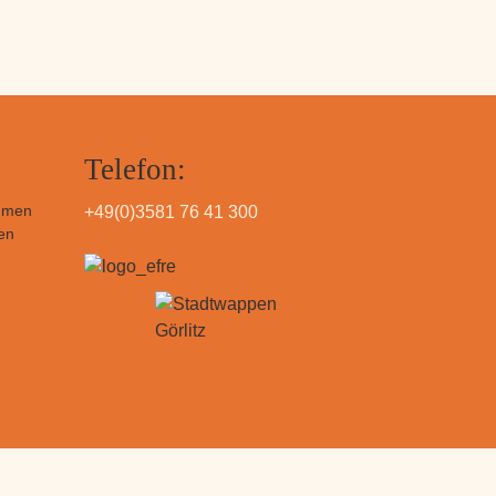
Telefon:
hmen
+49(0)3581 76 41 300
en