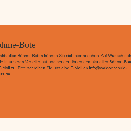
hme-Bote
aktuellen Böhme-Boten können Sie sich
hier
ansehen. Auf Wunsch ne
Sie in unseren Verteiler auf und senden Ihnen den aktuellen Böhme-Bot
E-Mail zu. Bitte schreiben Sie uns eine E-Mail an
info@waldorfschule-
itz.de
.
© 2026
Freie Waldorfschule Görlitz "Jacob Böhme"