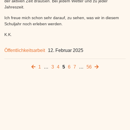
der aktiven Zeit draußen. Bei jedem Wetter und zu jeder
Jahreszeit.
Ich freue mich schon sehr darauf, zu sehen, was wir in diesem
Schuljahr noch erleben werden.
K.K.
Öffentlichkeitsarbeit
12. Februar 2025
1
…
3
4
5
6
7
…
56