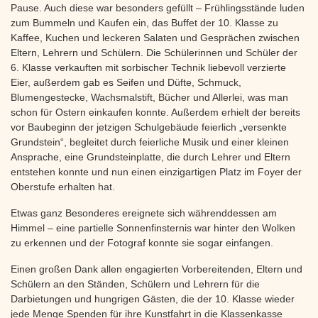
Pause. Auch diese war besonders gefüllt – Frühlingsstände luden
zum Bummeln und Kaufen ein, das Buffet der 10. Klasse zu
Kaffee, Kuchen und leckeren Salaten und Gesprächen zwischen
Eltern, Lehrern und Schülern. Die Schülerinnen und Schüler der
6. Klasse verkauften mit sorbischer Technik liebevoll verzierte
Eier, außerdem gab es Seifen und Düfte, Schmuck,
Blumengestecke, Wachsmalstift, Bücher und Allerlei, was man
schon für Ostern einkaufen konnte. Außerdem erhielt der bereits
vor Baubeginn der jetzigen Schulgebäude feierlich „versenkte
Grundstein“, begleitet durch feierliche Musik und einer kleinen
Ansprache, eine Grundsteinplatte, die durch Lehrer und Eltern
entstehen konnte und nun einen einzigartigen Platz im Foyer der
Oberstufe erhalten hat.
Etwas ganz Besonderes ereignete sich währenddessen am
Himmel – eine partielle Sonnenfinsternis war hinter den Wolken
zu erkennen und der Fotograf konnte sie sogar einfangen.
Einen großen Dank allen engagierten Vorbereitenden, Eltern und
Schülern an den Ständen, Schülern und Lehrern für die
Darbietungen und hungrigen Gästen, die der 10. Klasse wieder
jede Menge Spenden für ihre Kunstfahrt in die Klassenkasse