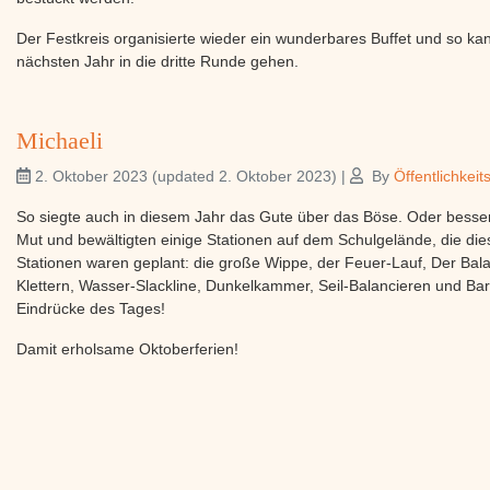
Der Festkreis organisierte wieder ein wunderbares Buffet und so ka
nächsten Jahr in die dritte Runde gehen.
Michaeli
2. Oktober 2023
(updated 2. Oktober 2023)
|
By
Öffentlichkeit
So siegte auch in diesem Jahr das Gute über das Böse. Oder besser
Mut und bewältigten einige Stationen auf dem Schulgelände, die die
Stationen waren geplant: die große Wippe, der Feuer-Lauf, Der Bal
Klettern, Wasser-Slackline, Dunkelkammer, Seil-Balancieren und Bar
Eindrücke des Tages!
Damit erholsame Oktoberferien!
Die erste Informationsveranstaltung in diesem S
27. September 2023
(updated 27. September 2023)
|
By
Öffen