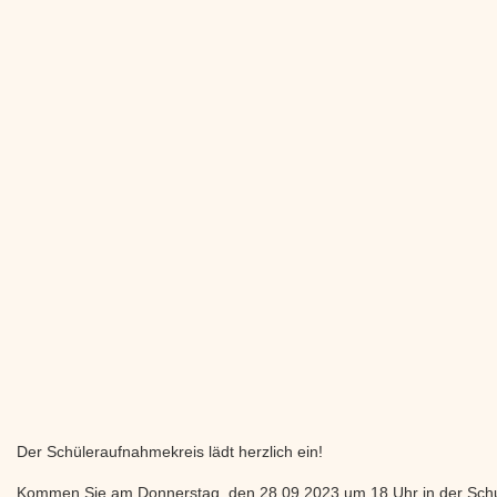
22. Aug. 2026
Einschulungsfeier 1. Klasse
5. Sep. 2026
Arbeitseinsatz
26. Sep. 2026
Arbeitseinsatz
7. Nov. 2026
Arbeitseinsatz
Hier finden Sie die aktuelle
Terminliste
und die
Jahrestermine
News
Ein sonniges Hortfest – getragen von vielen Händen
Vier Tage zum Durchatmen – Pfingstferien im Hort
Förderung aus dem Fond der Chemischen Industrie
Ferienplanung
12.10. bis 23.10.26 Oktoberferien
18.11.2026 Buß- & Bettag