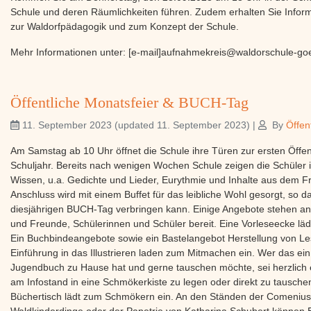
23.12. bis 06.01.27 Weihnachtsferien
05.02.27 Elternsprechtag - schulfrei!
08.02. bis 19.02.27 Februarferien
25.03. bis 02.04.27 Osterferien
06./07.0527 Christi Himmelfahrt & Brückentag
17.05. bis 21.05.27 Pfingstferien
ab 12. Juli 27 Sommerferien
Hort
tägliche Betreuungsdauer max. 5 Stunden: 11:30 Uhr bis längstens
(Schließzeit 30 Tage im Jahr)
Schließzeiten
Termine folgen noch!
Telefon: 03581/ 76 41 302
hort@waldorfschule-goerlitz.de