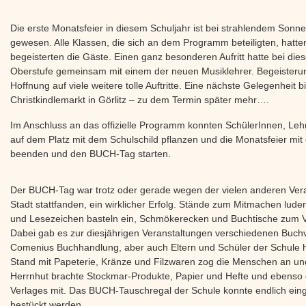
Die erste Monatsfeier in diesem Schuljahr ist bei strahlendem Son
gewesen. Alle Klassen, die sich an dem Programm beteiligten, hatten 
begeisterten die Gäste. Einen ganz besonderen Aufritt hatte bei die
Oberstufe gemeinsam mit einem der neuen Musiklehrer. Begeisterun
Hoffnung auf viele weitere tolle Auftritte. Eine nächste Gelegenheit bi
Christkindlemarkt in Görlitz – zu dem Termin später mehr….
Im Anschluss an das offizielle Programm konnten SchülerInnen, Lehr
auf dem Platz mit dem Schulschild pflanzen und die Monatsfeier mi
beenden und den BUCH-Tag starten.
Der BUCH-Tag war trotz oder gerade wegen der vielen anderen Verans
Stadt stattfanden, ein wirklicher Erfolg. Stände zum Mitmachen lu
und Lesezeichen basteln ein, Schmökerecken und Buchtische zum 
Dabei gab es zur diesjährigen Veranstaltungen verschiedenen Buchv
Comenius Buchhandlung, aber auch Eltern und Schüler der Schule h
Stand mit Papeterie, Kränze und Filzwaren zog die Menschen an un
Herrnhut brachte Stockmar-Produkte, Papier und Hefte und ebenso 
Verlages mit. Das BUCH-Tauschregal der Schule konnte endlich ein
bestückt werden.