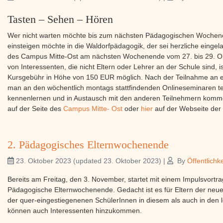
Tasten – Sehen – Hören
Wer nicht warten möchte bis zum nächsten Pädagogischen Wochenend
einsteigen möchte in die Waldorfpädagogik, der sei herzliche eing
des Campus Mitte-Ost am nächsten Wochenende vom 27. bis 29. Ok
von Interessenten, die nicht Eltern oder Lehrer an der Schule sind,
Kursgebühr in Höhe von 150 EUR möglich. Nach der Teilnahme a
man an den wöchentlich montags stattfindenden Onlineseminaren t
kennenlernen und in Austausch mit den anderen Teilnehmern komme
auf der Seite des
Campus Mitte- Ost
oder
hier
auf der Webseite der 
2. Pädagogisches Elternwochenende
23. Oktober 2023
(updated 23. Oktober 2023)
|
By
Öffentlichke
Bereits am Freitag, den 3. November, startet mit einem Impulsvortr
Pädagogische Elternwochenende. Gedacht ist es für Eltern der neuen 
der quer-eingestiegenenen SchülerInnen in diesem als auch in den l
können auch Interessenten hinzukommen.